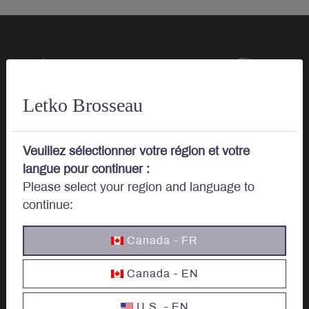
Parlons
d’investissements.
Letko Brosseau
Veuillez sélectionner votre région et votre
langue pour continuer :
Investir
Please select your region and language to
continue:
Options d’investissement
Canada - FR
Investir au Canada
Canada - EN
Investisseurs Institutionnels
U.S. - EN