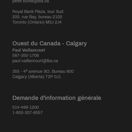
peter.burke@lba.ca
Royal Bank Plaza, tour Sud
200, rue Bay, bureau 2100
Toronto (Ontario) M5J 2J4
Ouest du Canada - Calgary
Paul Vaillancourt
587-350-1706
paul.vaillancourt@lba.ca
e
355 - 4
avenue SO, Bureau 800
Calgary (Alberta) T2P 0J1
Demande d'information générale
514-499-1200
1-800-307-8557