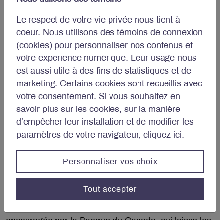
mesures qui, selon le gouvernement, permettront de
sortir le pays de la pandémie. Ces mesures auront
Le respect de votre vie privée nous tient à
un impact économique, notamment sur la
coeur. Nous utilisons des témoins de connexion
croissance, la courbe des taux obligataires et les
(cookies) pour personnaliser nos contenus et
pressions inflationnistes à long terme.
votre expérience numérique. Leur usage nous
est aussi utile à des fins de statistiques et de
La croissance
marketing. Certains cookies sont recueillis avec
votre consentement. Si vous souhaitez en
Le message véhiculé par le gouvernement dans le
savoir plus sur les cookies, sur la manière
budget est qu’il faut vaincre la COVID-19 et relancer
d’empêcher leur installation et de modifier les
l’économie par les mesures proposées. Il estime que
paramètres de votre navigateur,
cliquez ici
.
ce n’est pas le moment de penser aux déficits et à la
dette. On peut toutefois se demander si c’est la
bonne approche pour le pays.
Personnaliser vos choix
Selon la ministre des Finances, il serait insensé de
Tout accepter
ne pas profiter des faibles taux d’intérêt pour
accroître les dépenses. Cette situation est