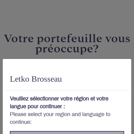
Votre portefeuille vous
préoccupe?
Abonnez-vous au bulletin et aux autres publications
de Letko Brosseau :
Letko Brosseau
Prénom et nom
*
Veuillez sélectionner votre région et votre
langue pour continuer :
Please select your region and language to
Courriel
*
continue: