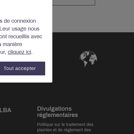
ins de connexion
 Leur usage nous
ont recueillis avec
la manière
eur,
cliquez ici
.
Tout accepter
Divulgations
 LBA
réglementaires
Politique sur le traitement des
plaintes et de règlement des