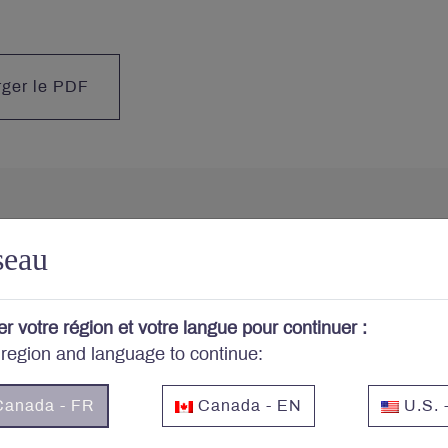
rger le PDF
seau
 portefeuille vous préo
er votre région et votre langue pour continuer :
-vous au bulletin et aux autres publications de Letko Br
 region and language to continue:
Courriel
*
anada - FR
Canada - EN
U.S. 