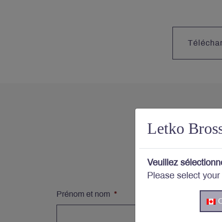
Télécha
Letko Bros
Votre
Veuillez sélectionn
Abonnez
Please select your
Prénom et nom
*
C