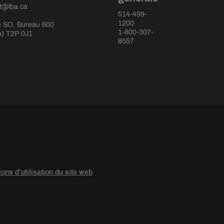
rt@lba.ca
514-499-
1200
 SO, Bureau 800
1-800-307-
a) T2P 0J1
8557
ions d’utilisation du site web