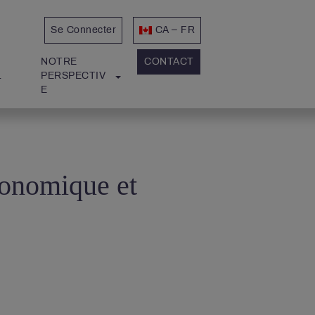
Se Connecter
CA – FR
NOTRE 
CONTACT
L
PERSPECTIV
E
conomique et