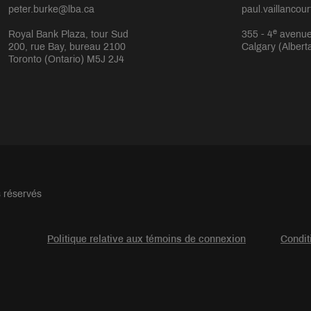
peter.burke@lba.ca
paul.vaillancou
e
Royal Bank Plaza, tour Sud
355 - 4
avenue
200, rue Bay, bureau 2100
Calgary (Albert
Toronto (Ontario) M5J 2J4
s réservés
Politique relative aux témoins de connexion
Condit