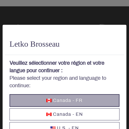
Parlons
d’investissements.
Letko Brosseau
Veuillez sélectionner votre région et votre
langue pour continuer :
Investir
Please select your region and language to
continue:
Options d’investissement
Canada - FR
Investir au Canada
Canada - EN
Investisseurs Institutionnels
U.S. - EN