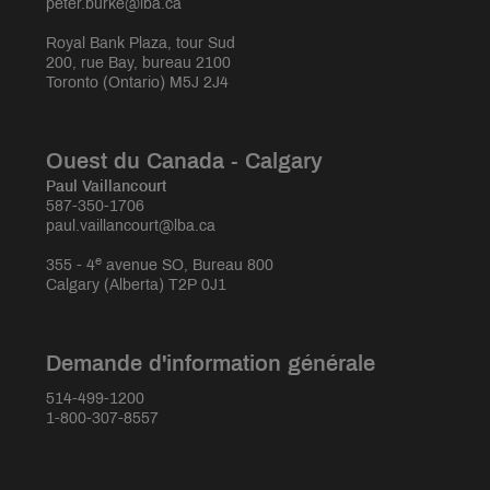
peter.burke@lba.ca
Royal Bank Plaza, tour Sud
200, rue Bay, bureau 2100
Toronto (Ontario) M5J 2J4
Ouest du Canada - Calgary
Paul Vaillancourt
587-350-1706
paul.vaillancourt@lba.ca
e
355 - 4
avenue SO, Bureau 800
Calgary (Alberta) T2P 0J1
Demande d'information générale
514-499-1200
1-800-307-8557