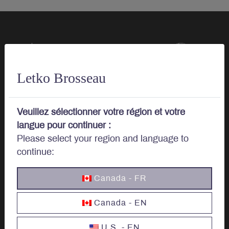
Parlons
d’investissements.
Letko Brosseau
Veuillez sélectionner votre région et votre
langue pour continuer :
Investir
Please select your region and language to
continue:
Options d’investissement
Canada - FR
Investir au Canada
Canada - EN
Investisseurs Institutionnels
U.S. - EN