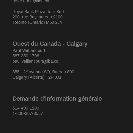
peter.burke@lba.ca
Royal Bank Plaza, tour Sud
200, rue Bay, bureau 2100
Toronto (Ontario) M5J 2J4
Ouest du Canada - Calgary
Paul Vaillancourt
587-350-1706
paul.vaillancourt@lba.ca
e
355 - 4
avenue SO, Bureau 800
Calgary (Alberta) T2P 0J1
Demande d'information générale
514-499-1200
1-800-307-8557