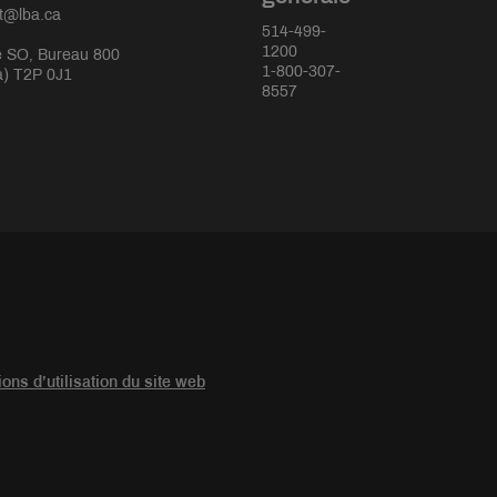
rt@lba.ca
514-499-
1200
 SO, Bureau 800
1-800-307-
a) T2P 0J1
8557
ions d’utilisation du site web