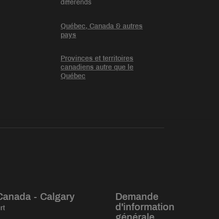
différends
Québec, Canada & autres
pays
Provinces et territoires
canadiens autre que le
Québec
Canada - Calgary
Demande
d'information
rt
générale