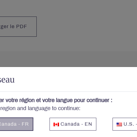
rger le PDF
seau
 portefeuille vous préo
er votre région et votre langue pour continuer :
-vous au bulletin et aux autres publications de Letko Br
 region and language to continue:
Courriel
*
anada - FR
Canada - EN
U.S. 