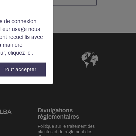
ins de connexion
 Leur usage nous
ont recueillis avec
la manière
eur,
cliquez ici
.
Tout accepter
Divulgations
 LBA
réglementaires
Politique sur le traitement des
plaintes et de règlement des