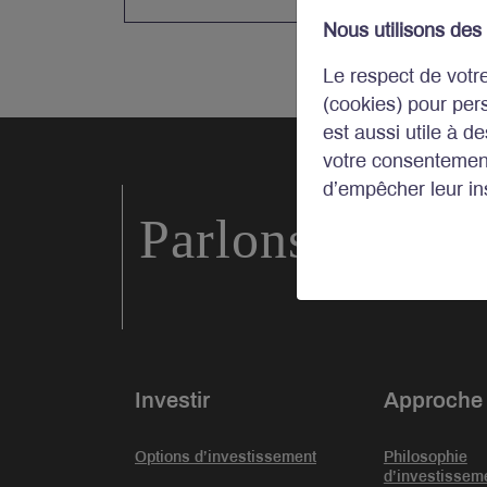
Nous utilisons des
Le respect de votr
(cookies) pour per
est aussi utile à d
votre consentement
d’empêcher leur ins
Parlons d’inve
Investir
Approche
Options d’investissement
Philosophie
d’investissem