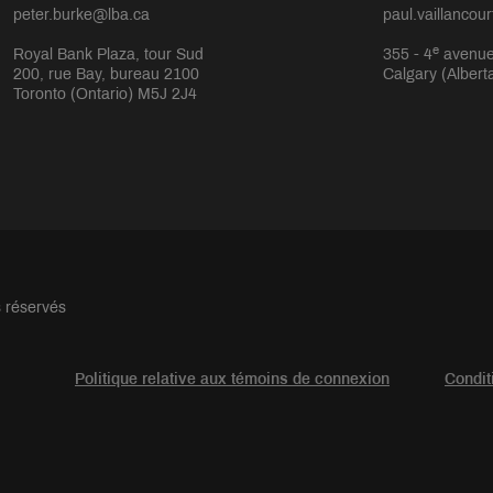
peter.burke@lba.ca
paul.vaillancou
e
Royal Bank Plaza, tour Sud
355 - 4
avenue
200, rue Bay, bureau 2100
Calgary (Albert
Toronto (Ontario) M5J 2J4
s réservés
Politique relative aux témoins de connexion
Condit