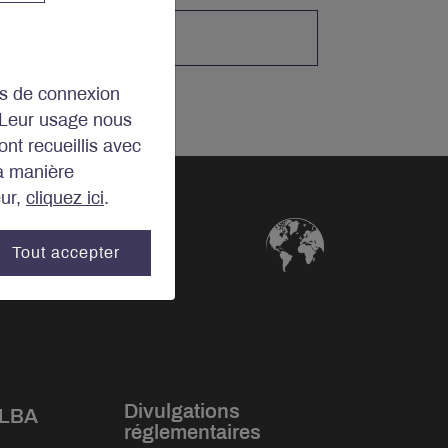
ins de connexion
 Leur usage nous
ont recueillis avec
la manière
eur,
cliquez ici
.
Tout accepter
Divulgations
 LBA
réglementaires