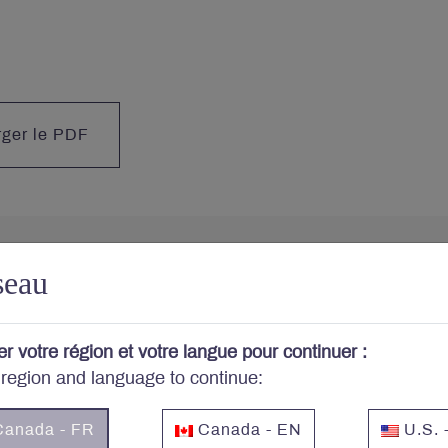
rger le PDF
seau
 portefeuille vous préo
er votre région et votre langue pour continuer :
 region and language to continue:
-vous au bulletin et aux autres publications de Letko Br
anada - FR
Canada - EN
U.S. 
Courriel
*