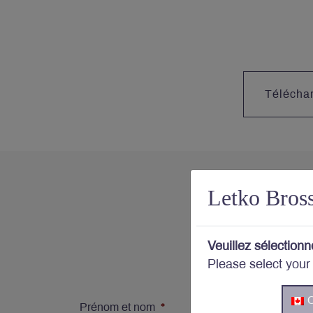
Télécha
Letko Bros
Votre
Veuillez sélectionn
Please select your
Abonnez
C
Prénom et nom
*