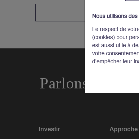
Nous utilisons des
Le respect de votr
(cookies) pour per
est aussi utile à d
votre consentement
d’empêcher leur ins
Parlons d’inve
Investir
Approche