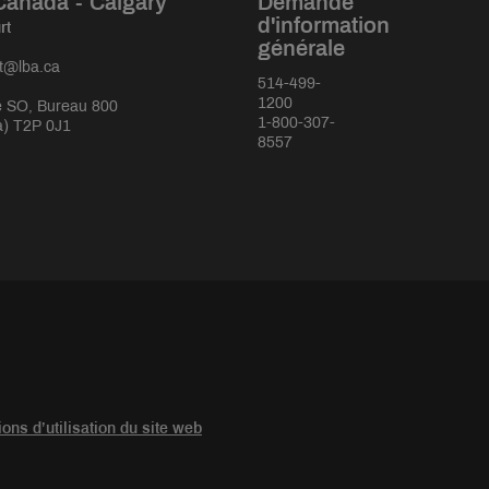
Canada - Calgary
Demande
d'information
rt
générale
rt@lba.ca
514-499-
1200
 SO, Bureau 800
1-800-307-
a) T2P 0J1
8557
ions d’utilisation du site web