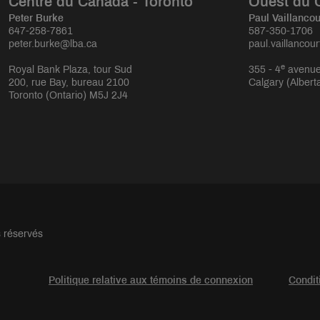
Centre du Canada - Toronto
Ouest du 
Peter Burke
Paul Vaillancou
647-258-7861
587-350-1706
peter.burke@lba.ca
paul.vaillancou
e
Royal Bank Plaza, tour Sud
355 - 4
avenue
200, rue Bay, bureau 2100
Calgary (Albert
Toronto (Ontario) M5J 2J4
s réservés
Politique relative aux témoins de connexion
Condit