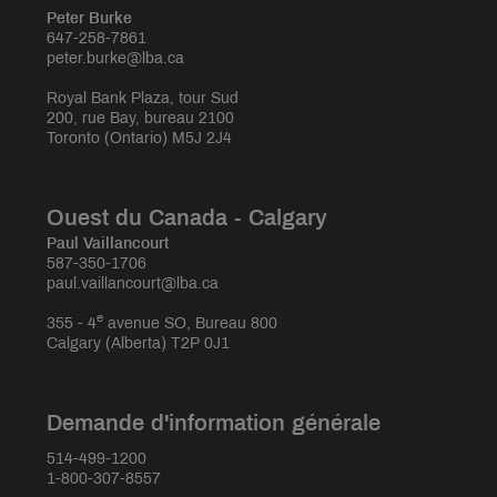
Peter Burke
647-258-7861
peter.burke@lba.ca
Royal Bank Plaza, tour Sud
200, rue Bay, bureau 2100
Toronto (Ontario) M5J 2J4
Ouest du Canada - Calgary
Paul Vaillancourt
587-350-1706
paul.vaillancourt@lba.ca
e
355 - 4
avenue SO, Bureau 800
Calgary (Alberta) T2P 0J1
Demande d'information générale
514-499-1200
1-800-307-8557