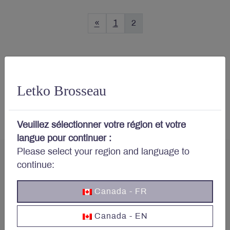
«
1
2
Letko Brosseau
Plus d'articles
Veuillez sélectionner votre région et votre
langue pour continuer :
Please select your region and language to
continue:
Canada - FR
Votre portefeuille vous
préoccupe?
Canada - EN