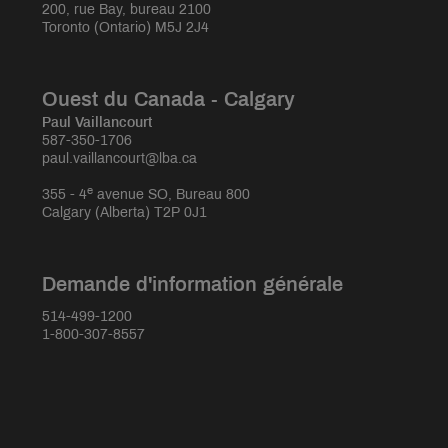
200, rue Bay, bureau 2100
Toronto (Ontario) M5J 2J4
Ouest du Canada - Calgary
Paul Vaillancourt
587-350-1706
paul.vaillancourt@lba.ca
e
355 - 4
avenue SO, Bureau 800
Calgary (Alberta) T2P 0J1
Demande d'information générale
514-499-1200
1-800-307-8557