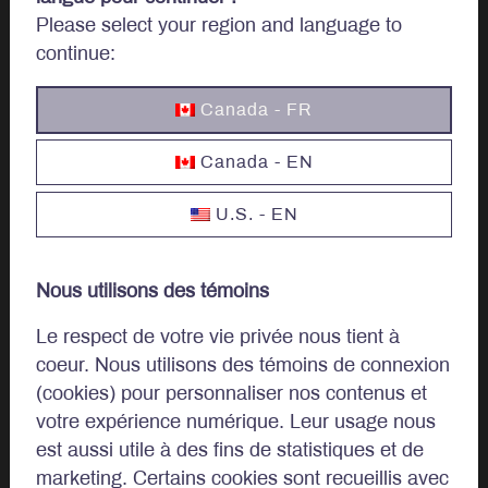
Please select your region and language to
continue:
Parlons
d’investissements.
Canada - FR
Canada - EN
U.S. - EN
Investir
Nous utilisons des témoins
Options d’investissement
Le respect de votre vie privée nous tient à
Investir au Canada
coeur. Nous utilisons des témoins de connexion
(cookies) pour personnaliser nos contenus et
Investisseurs Institutionnels
votre expérience numérique. Leur usage nous
est aussi utile à des fins de statistiques et de
Clients privés
marketing. Certains cookies sont recueillis avec