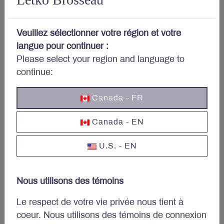
Votre portefeuille vous
préoccupe?
Veuillez sélectionner votre région et votre
langue pour continuer :
Please select your region and language to
Abonnez-vous au bulletin et aux autres publications
continue:
de Letko Brosseau :
Canada - FR
Prénom et nom
*
Canada - EN
U.S. - EN
Courriel
*
Nous utilisons des témoins
Le respect de votre vie privée nous tient à
coeur. Nous utilisons des témoins de connexion