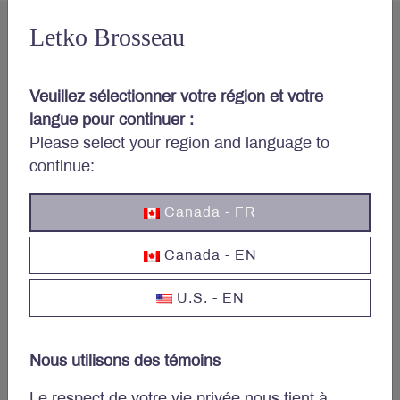
Letko Brosseau
Veuillez sélectionner votre région et votre
Votre portefeuille vous
langue pour continuer :
préoccupe?
Please select your region and language to
continue:
Abonnez-vous au bulletin et aux autres publications
Canada - FR
de Letko Brosseau :
Prénom et nom
*
Canada - EN
U.S. - EN
Courriel
*
Nous utilisons des témoins
Le respect de votre vie privée nous tient à