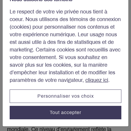
avons également été particulièrement heureux
d’organiser des événements en personne de
Le respect de votre vie privée nous tient à
reconnaissance des clients à Montréal, Toronto et
coeur. Nous utilisons des témoins de connexion
Calgary, offrant une occasion précieuse de
(cookies) pour personnaliser nos contenus et
rencontrer nos clients directement, d’échanger
votre expérience numérique. Leur usage nous
des points de vue et de renforcer nos relations.
est aussi utile à des fins de statistiques et de
Nous avons grandement apprécié le temps que
marketing. Certains cookies sont recueillis avec
nos clients ont consacré à participer à ces
votre consentement. Si vous souhaitez en
événements et les conversations réfléchies qui en
savoir plus sur les cookies, sur la manière
ont résulté.
d’empêcher leur installation et de modifier les
paramètres de votre navigateur,
cliquez ici
.
Notre engagement envers la recherche
fondamentale interne est resté au cœur de notre
Personnaliser vos choix
processus d’investissement. Au cours de l’année
2025, notre équipe de recherche a mené plus de
Tout accepter
700 rencontres avec les équipes de direction des
entreprises et des experts sectoriels à l’échelle
mondiale. Ce niveau d’engagement reflète la