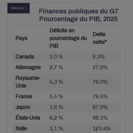
TABLEAU 1
Finances publiques du G7
Pourcentage du PIB, 2025
Déficits en
Dette
Pays
pourcentage du
nette*
PIB
Canada
2,0 %
8.3%
Allemagne
2,7 %
27.8%
Royaume-
5,3 %
76.0%
Unis
France
5,4 %
78.5%
Japon
1,6 %
87.9%
États-Unis
6,2 %
98.1%
Italie
3,1 %
123.4%