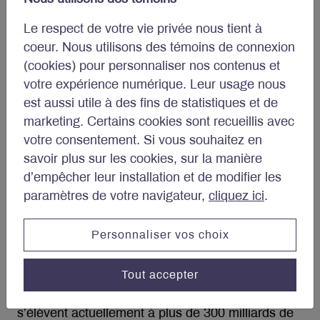
emplois en février, le taux d’emploi a baissé pour
le cinquième mois consécutif, l’offre de main-
Le respect de votre vie privée nous tient à
d’œuvre ayant augmenté plus rapidement que la
coeur. Nous utilisons des témoins de connexion
demande. Au cours de la même période, la
(cookies) pour personnaliser nos contenus et
croissance des salaires horaires moyens a ralenti,
votre expérience numérique. Leur usage nous
passant de 5,4 % à la fin de 2023 à 5,0 % en
est aussi utile à des fins de statistiques et de
glissement annuel. À l’avenir, nous prévoyons que
marketing. Certains cookies sont recueillis avec
la croissance des salaires continuera à se
votre consentement. Si vous souhaitez en
modérer sur fond d’assouplissement progressif
savoir plus sur les cookies, sur la manière
des conditions du marché du travail.
d’empêcher leur installation et de modifier les
paramètres de votre navigateur,
cliquez ici
.
La combinaison de taux d’intérêt élevés et de
tendances plus faibles en matière d’emploi pèsera
Personnaliser vos choix
davantage sur l’activité au cours des prochains
mois. Toutefois, les ménages canadiens
Tout accepter
disposent d’un atout important pour faire face à
ces vents contraires. Les économies accumulées
s’élèvent actuellement à plus de 300 milliards de