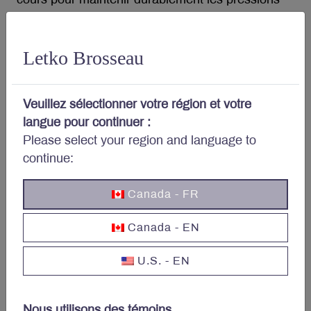
inflationnistes à un niveau modéré.
Letko Brosseau
GRAPHIQUE 1
L’inflation au Canada
%, sur 12 mois
Veuillez sélectionner votre région et votre
langue pour continuer :
Please select your region and language to
continue:
Canada - FR
Canada - EN
Source : Statistique Canada. Remarque : La zone ombrée
représente la fourchette cible de la Banque du Canada, qui est de 1
U.S. - EN
à 3 %.
Bien que l’économie ait créé 41 000 nouveaux
Nous utilisons des témoins