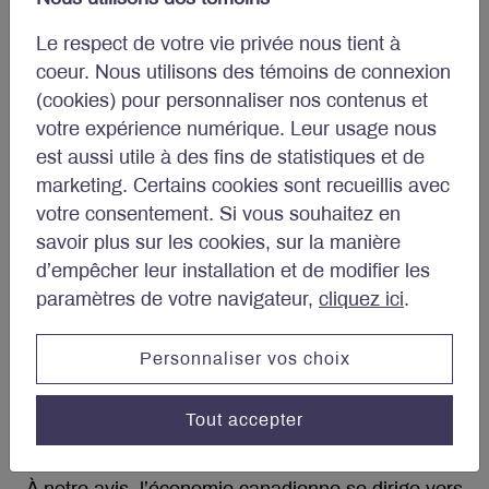
positif, même si le marché de l’emploi continue de
s’affaiblir en 2025.
Le respect de votre vie privée nous tient à
coeur. Nous utilisons des témoins de connexion
Sur le plan budgétaire, les finances canadiennes
(cookies) pour personnaliser nos contenus et
ne sont pas aussi désastreuses qu’on l’a décrit.
votre expérience numérique. Leur usage nous
Le déficit budgétaire de 61 milliards de dollars
est aussi utile à des fins de statistiques et de
canadiens pour 2024 équivaut à environ 2 % du
marketing. Certains cookies sont recueillis avec
PIB, ratio bien inférieur à ceux des États-Unis
votre consentement. Si vous souhaitez en
(actuellement 7,6 % du PIB), de la France (6,0 %
savoir plus sur les cookies, sur la manière
du PIB) ou du Royaume-Uni (4,3 % du PIB). Sur
d’empêcher leur installation et de modifier les
le plan de la dette, la situation globale du Canada
paramètres de votre navigateur,
cliquez ici
.
est également beaucoup plus saine que celle de
la plupart des économies développées. Dans
l’ensemble, nous ne pensons pas que le
Personnaliser vos choix
dépassement récent des objectifs budgétaires fait
peser un risque important sur les perspectives
Tout accepter
économiques du pays.