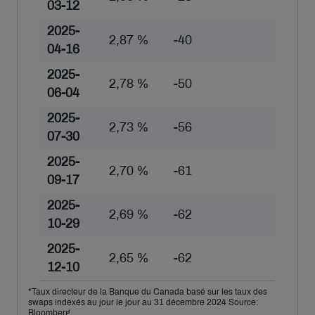
03-12
2025-
2,87 %
-40
04-16
2025-
2,78 %
-50
06-04
2025-
2,73 %
-56
07-30
2025-
2,70 %
-61
09-17
2025-
2,69 %
-62
10-29
2025-
2,65 %
-62
12-10
*Taux directeur de la Banque du Canada basé sur les taux des
swaps indexés au jour le jour au 31 décembre 2024 Source:
Bloomberg