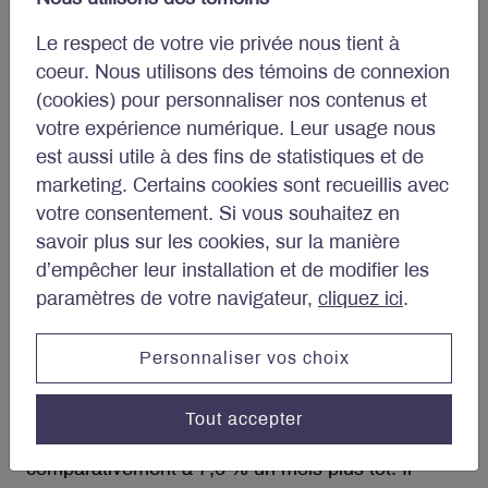
Malgré la modération récente des pressions sur
Le respect de votre vie privée nous tient à
les prix, le coût de la vie élevé et les conditions
coeur. Nous utilisons des témoins de connexion
financières restrictives continueront de peser sur
(cookies) pour personnaliser nos contenus et
les perspectives de la région en 2024. Nous
votre expérience numérique. Leur usage nous
croyons que la zone euro est en récession ou
est aussi utile à des fins de statistiques et de
proche de l’être.
marketing. Certains cookies sont recueillis avec
votre consentement. Si vous souhaitez en
L’économie chinoise ralentit
savoir plus sur les cookies, sur la manière
d’empêcher leur installation et de modifier les
Malgré les difficultés liées à la faiblesse de
paramètres de votre navigateur,
cliquez ici
.
l’activité immobilière et de la demande
d’exportations, une série d’indicateurs
économiques se sont améliorés en Chine vers la
Personnaliser vos choix
fin de l’année. Les dépenses de consommation se
sont accélérées en octobre, les ventes au détail
Tout accepter
ayant bondi de 10,1 % en glissement annuel
comparativement à 7,6 % un mois plus tôt. Il