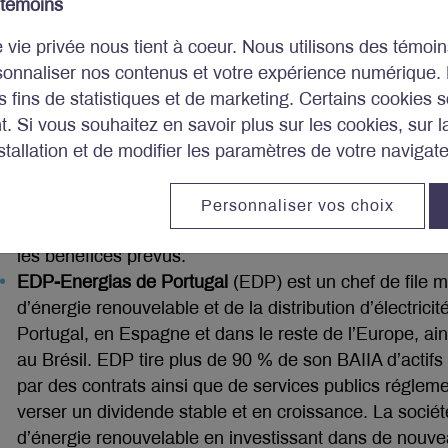
 témoins
industrielle et de matériel agricole hautement spécia
e vie privée nous tient à coeur. Nous utilisons des témo
convaincus que la société accroîtra sa part du marc
sonnaliser nos contenus et votre expérience numérique.
son contenu par véhicule. De plus, son important ca
es fins de statistiques et de marketing. Certains cookies s
propulser ses ventes à la hausse au cours des deux à
. Si vous souhaitez en savoir plus sur les cookies, sur 
aspect qui est actuellement sous-évalué par le marché
tallation et de modifier les paramètres de votre navigat
industrielle et agricole, les investissements de Linam
des produits et de ses processus internes devraient en
de la demande sur les marchés en croissance et à une
Personnaliser vos choix
la production. Le titre se négocie actuellement au multi
les bénéfices prévus.
EDP-Energias de Portugal
(EDP) est un chef de file m
d’énergie renouvelable et de la distribution d’électricit
Portugal, en Espagne et dans le reste de l’Europe, ai
au Brésil. EDP tire plus de 90 % de son BAIIA d’actifs
par des contrats ainsi que de services publics régleme
verser un dividende stable et en croissance. La sociét
d’énergie renouvelable en investissant dans de nouvea