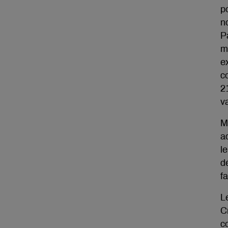
po
n
P
m
e
c
2
v
M
a
l
d
fa
L
C
c