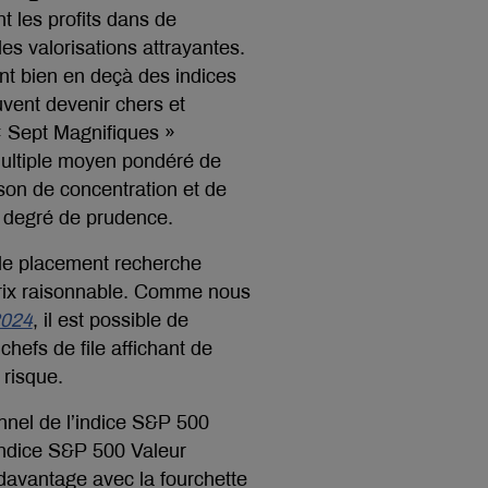
nt les profits dans de
es valorisations attrayantes.
nt bien en deçà des indices
uvent devenir chers et
 « Sept Magnifiques »
multiple moyen pondéré de
son de concentration et de
n degré de prudence.
 de placement recherche
prix raisonnable. Comme nous
2024
, il est possible de
hefs de file affichant de
 risque.
onnel de l’indice S&P 500
indice S&P 500 Valeur
 davantage avec la fourchette