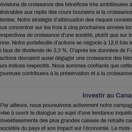
révisions de croissance des bénéfices très ambitieuses à
ulnérables aux replis des cours boursiers si la croissance 
ttentes. Notre stratégie d’atténuation des risques consiste
ous concentrer sur les trois à cinq prochaines années lo
erspectives de croissance d’une société, plutôt que sur le
erme. Notre portefeuille d’actions se négocie à 12,6 fois l
n taux de dividende de 3,3 %. D’après les données de Fac
’actions devraient aussi dégager une croissance des béné
eurs indices respectifs. Nous sommes confiants que cette
igoureuse contribuera à la préservation et à la croissance
Investir au Can
Par ailleurs, nous poursuivons activement notre campag
vise à ouvrir le dialogue au sujet d’une tendance inquiét
investissements des plus grandes caisses de retraite c
sociétés du pays et son impact sur l’économie. Le mois d