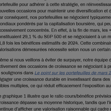
rtefeuille pour adhérer à cette stratégie, en réinvestissa
ouvelles occasions pour maintenir une diversification et d
ar conséquent, nos portefeuilles se négocient typiqueme
ondiaux pondérés par la capitalisation boursière, qui pe
xcessivement concentrés. En effet, à la fin de mars, les
onstituaient 29,1 % du S&P 500 et se négociaient à un 
1,8 fois les bénéfices estimatifs de 2024. Cette combinai
alorisations démesurées nécessite selon nous un certai
ême si nous veillons à éviter de surpayer, notre équipe
ctivement des occasions de croissance se négociant à 
e soulignons dans
Le point sur les portefeuilles de mars 
égager une croissance durable en investissant dans des c
ibles multiples, ce qui réduit efficacement l’exposition au
e graphique 1 illustre que le ratio cours/bénéfice prévisi
roissance dépasse sa moyenne historique, tandis que l’
ontinue d’afficher une valorisation raisonnable qui cadre