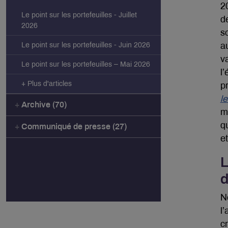
2
Le point sur les portefeuilles - Juillet
d
2026
s
Le point sur les portefeuilles - Juin 2026
a
v
Le point sur les portefeuilles – Mai 2026
l
+ Plus d'articles
p
l
Archive (70)
m
q
Communiqué de presse (27)
et
L
d
N
l
c