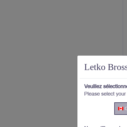
D
Letko Bros
d
L
Veuillez sélectionn
p
Please select your
l
s
C
l