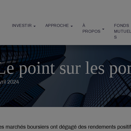
INVESTIR
APPROCHE
À 
FONDS 
PROPOS
MUTUE
S
Le point sur les por
vril 2024
es marchés boursiers ont dégagé des rendements positif