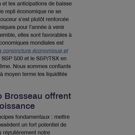
 et les anticipations de baisse
de repli économique ne se
douceur s’est plutôt renforcée
miques pour l’année à venir
semble, elles sont favorables à
 économiques mondiales est
la conjoncture économique et
le S&P 500 et le S&P/TSX en
a même. Nous sommes confiants
 à moyen terme les liquidités
o Brosseau offrent
roissance
incipes fondamentaux : mettre
ossèdent un fort potentiel de
s régulièrement notre