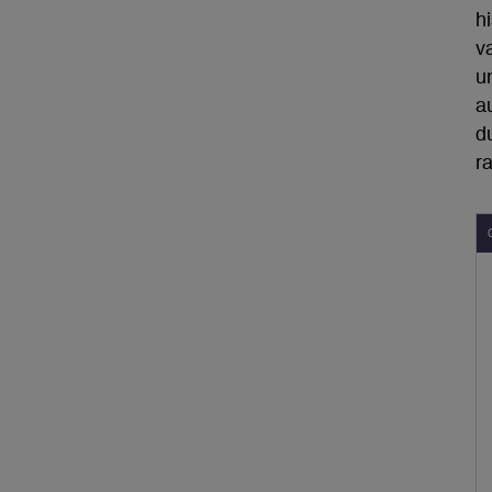
hi
v
u
a
d
r