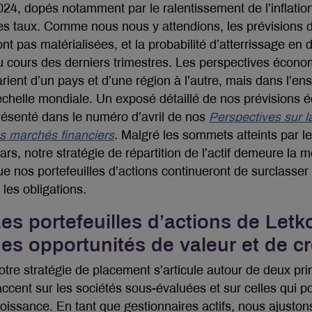
024, dopés notamment par le ralentissement de l’inflation
es taux. Comme nous nous y attendions, les prévisions 
ont pas matérialisées, et la probabilité d’atterrissage en 
u cours des derniers trimestres. Les perspectives écono
arient d’un pays et d’une région à l’autre, mais dans l’en
’échelle mondiale. Un exposé détaillé de nos prévisions
résenté dans le numéro d’avril de nos
Perspectives sur 
es marchés financiers
. Malgré les sommets atteints par 
ars, notre stratégie de répartition de l’actif demeure l
ue nos portefeuilles d’actions continueront de surclasser
 les obligations.
es portefeuilles d’actions de Letk
es opportunités de valeur et de c
otre stratégie de placement s’articule autour de deux pr
’accent sur les sociétés sous-évaluées et sur celles qui p
roissance. En tant que gestionnaires actifs, nous ajuston