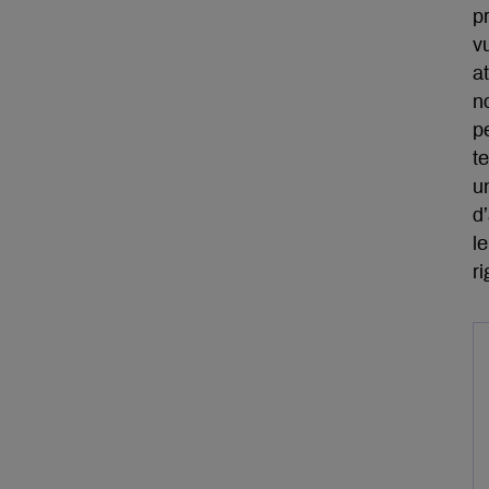
p
v
a
n
p
t
u
d
l
r