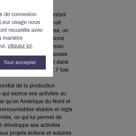
lisés. Nous sommes
ins de connexion
hé automobile en augmentant
 Leur usage nous
rnet de commandes devrait
ont recueillis avec
 trois prochaines années, un
la manière
. Enfin, dans ses divisions
eur,
cliquez ici
.
ar en technologie au niveau
traîner à la fois une hausse
 plus grande efficacité dans
Tout accepter
ple très attrayant de 7,7 fois
ondial de la production
é qui exerce ses activités au
nsi qu’en Amérique du Nord et
 renouvelables stables et régis
ntés, ce qui lui permet de
é développe ses activités
ux projets éoliens et solaires